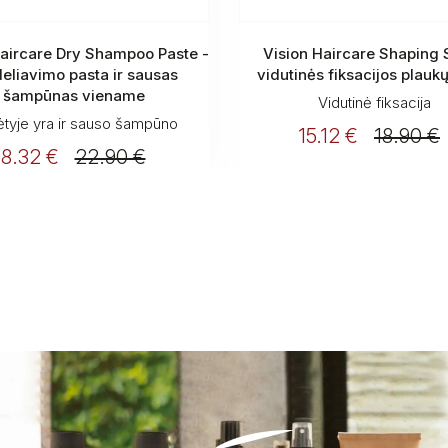
Haircare Dry Shampoo Paste -
Vision Haircare Shaping 
eliavimo pasta ir sausas
vidutinės fiksacijos plauk
šampūnas viename
Vidutinė fiksacija
tyje yra ir sauso šampūno
15.12 €
18.90 €
18.32 €
22.90 €