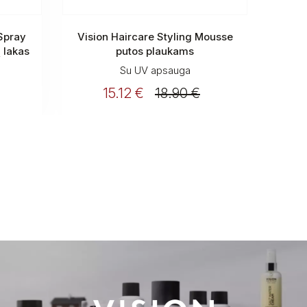
Spray
Vision Haircare Styling Mousse
Pur Ha
ų lakas
putos plaukams
- ton
Su UV apsauga
15.12 €
18.90 €