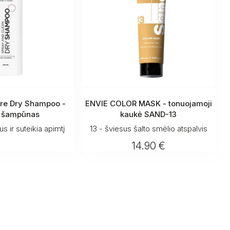
are Dry Shampoo -
ENVIE COLOR MASK - tonuojamoji
 šampūnas
kaukė SAND-13
s ir suteikia apimtį
13 - šviesus šalto smėlio atspalvis
14.90 €