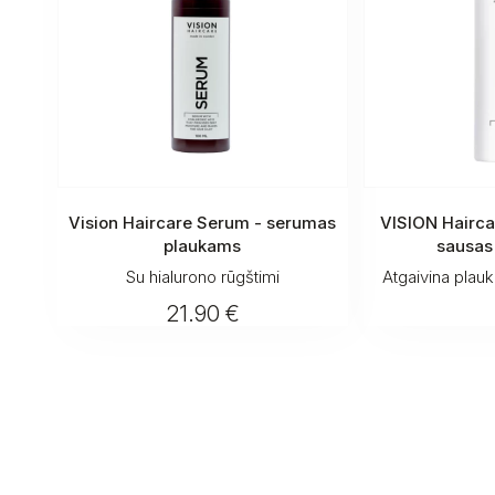
Vision Haircare Serum - serumas
VISION Hairc
plaukams
sausas
Su hialurono rūgštimi
Atgaivina plauku
21.90 €